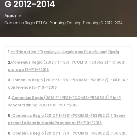
G 2012-2014
Αρχική
Comenius Regio PTT Go Planning Training Teaching G 2012-2014
1
.
e-?Didactics ? Τεχνολογίες Αιχμής στην Εκπαιδευτική Πράξη
2
.
Come­nius Regio (
2012
?
1
-?ES
1
-?COM
13
-?
53852
2
) ? Cloud
stor­age
15
-?
11
-?
2013
st
3
.Come­nius Regio (
2012
?
1
-?ES
1
-?COM
13
-?
53852
2
) ?
1
PEAP
con­fer­ence
15
-?
10
-?
2013
4
.
Come­nius Regio (
2012
?
1
-?ES
1
-?COM
13
-?
53852
2
) ? In-?
school train­ing in ICTs
15
-?
10
-?
2013
5
. Come­nius Regio (
2012
?
1
-?ES
1
-?COM
13
-?
53852
2
) ? Greek
pre­sen­ta­tions in Murcia?s sem­i­nar
15
-?
10
-?
2013
6
. Come­nius Regio (
2012
?
1
-?ES
1
-?COM
13
-?
53852
2
) ?
50
Edu­