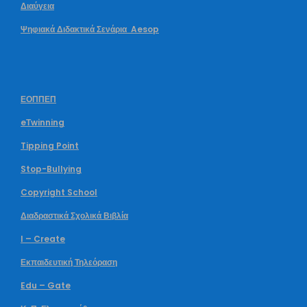
Διαύγεια
Ψηφιακά Διδακτικά Σενάρια Aesop
ΕΟΠΠΕΠ
eΤwinning
Tipping Point
Stop-Bullying
Copyright School
Διαδραστικά Σχολικά Βιβλία
I – Create
Εκπαιδευτική Τηλεόραση
Edu – Gate