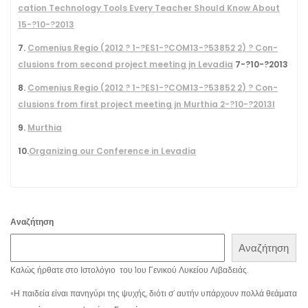
ca­tion Tech­nol­ogy Tools Every Teacher Should Know About
15
-?
10
-?
2013
7
.
Come­nius Regio (
2012
?
1
-?ES
1
-?COM
13
-?
53852
2
) ?
Con­
clu­sions from sec­ond project meet­ing jn Leva­dia
7
-?
10
-?
2013
8
.
Come­nius Regio (
2012
?
1
-?ES
1
-?COM
13
-?
53852
2
) ? Con­
clu­sions from first project meet­ing jn Murthia
2
-?
10
-?
2013
l
9
.
Murthia
10
.
Orga­niz­ing our Con­fer­ence in Levadia
Αναζήτηση
Αναζήτηση
Καλώς ήρθατε στο Ιστολόγιο του 1ου Γενικού Λυκείου Λιβαδειάς.
«Η παιδεία είναι πανηγύρι της ψυχής, διότι σ’ αυτήν υπάρχουν πολλά θεάματα