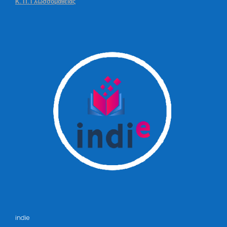
Κ. Π. Γλωσσομάθειας
indie