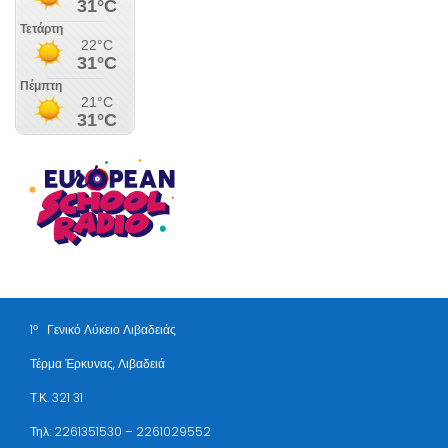
ο
1
Γενικό Λύκειο Λιβαδειάς
Τέρμα Έρκυνας, Λιβαδειά
Τ.Κ. 321 31
Τηλ: 2261351530 – 2261029552