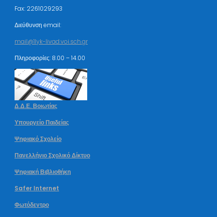
Fax: 2261029293
Διεύθυνση email:
mail@1lyk-livad.voi.sch.gr
Πληροφορίες: 8.00 – 14.00
Δ.Δ.Ε. Βοιωτίας
Υπουργείο Παιδείας
Ψηφιακό Σχολείο
Πανελλήνιο Σχολικό Δίκτυο
Ψηφιακή Βιβλιοθήκη
Safer Internet
Φωτόδεντρο