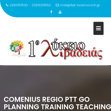
2261351530 - 2261029552
mail@1lyk-livad.voi.sch.gr
Μεταπηδήστε
στο
περιεχόμενο
COMENIUS REGIO PTT GO
PLANNING TRAINING TEACHIN