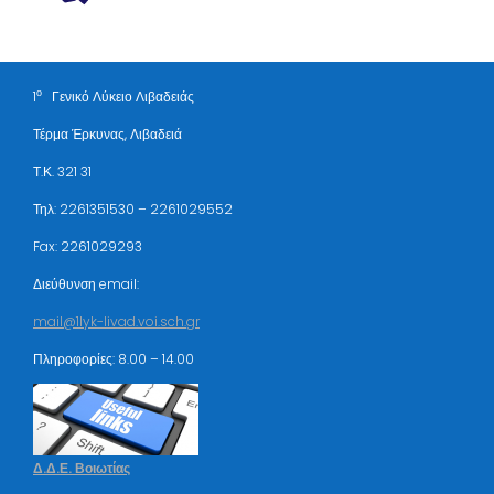
ο
1
Γενικό Λύκειο Λιβαδειάς
Τέρμα Έρκυνας, Λιβαδειά
Τ.Κ. 321 31
Τηλ: 2261351530 – 2261029552
Fax: 2261029293
Διεύθυνση email:
mail@1lyk-livad.voi.sch.gr
Πληροφορίες: 8.00 – 14.00
Δ.Δ.Ε. Βοιωτίας