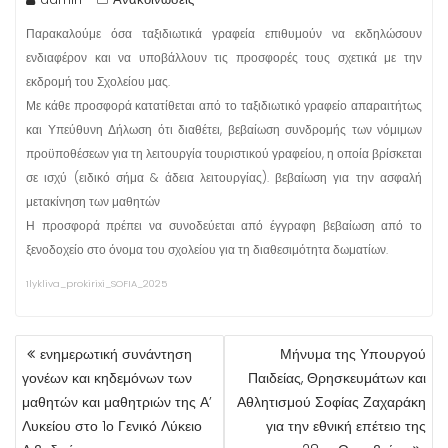
Παρακαλούμε όσα ταξιδιωτικά γραφεία επιθυμούν να εκδηλώσουν
ενδιαφέρον και να υποβάλλουν τις προσφορές τους σχετικά με την
εκδρομή του Σχολείου μας.
Με κάθε προσφορά κατατίθεται από το ταξιδιωτικό γραφείο απαραιτήτως
και Υπεύθυνη Δήλωση ότι διαθέτει, βεβαίωση συνδρομής των νόμιμων
προϋποθέσεων για τη λειτουργία τουριστικού γραφείου, η οποία βρίσκεται
σε ισχύ (ειδικό σήμα & άδεια λειτουργίας). βεβαίωση για την ασφαλή
μετακίνηση των μαθητών
Η προσφορά πρέπει να συνοδεύεται από έγγραφη βεβαίωση από το
ξενοδοχείο στο όνομα του σχολείου για τη διαθεσιμότητα δωματίων.
1lykliva_prokirixi_SOFIA_2025
ΠΛΟΉΓΗΣΗ
ενημερωτική συνάντηση
Μήνυμα της Υπουργού
ΆΡΘΡΩΝ
γονέων και κηδεμόνων των
Παιδείας, Θρησκευμάτων και
μαθητών και μαθητριών της Α’
Αθλητισμού Σοφίας Ζαχαράκη
Λυκείου στο 1ο Γενικό Λύκειο
για την εθνική επέτειο της