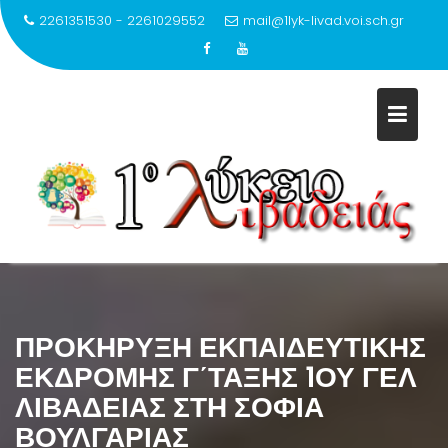
2261351530 - 2261029552
mail@1lyk-livad.voi.sch.gr
Μεταπηδήστε
στο
περιεχόμενο
ΠΡΟΚΗΡΥΞΗ ΕΚΠΑΙΔΕΥΤΙΚΗΣ
ΕΚΔΡΟΜΗΣ Γ΄ΤΑΞΗΣ 1ΟΥ ΓΕΛ
ΛΙΒΑΔΕΙΑΣ ΣΤΗ ΣΟΦΙΑ
ΒΟΥΛΓΑΡΙΑΣ