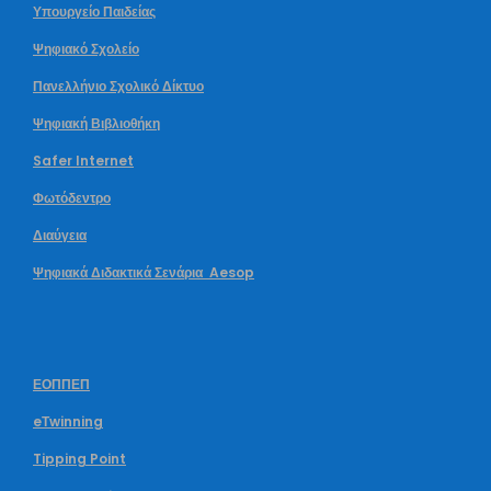
Υπουργείο Παιδείας
Ψηφιακό Σχολείο
Πανελλήνιο Σχολικό Δίκτυο
Ψηφιακή Βιβλιοθήκη
Safer Internet
Φωτόδεντρο
Διαύγεια
Ψηφιακά Διδακτικά Σενάρια Aesop
ΕΟΠΠΕΠ
eΤwinning
Tipping Point