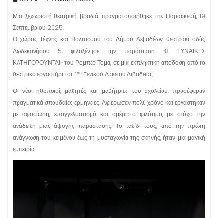
Μια ξεχωριστή θεατρική βραδιά πραγματοποιήθηκε την Παρασκευή, 19
Σεπτεμβρίου 2025.
Ο χώρος Τέχνης και Πολιτισμού του Δήμου Λεβαδέων, θεατράκι οδός
Δωδεκανήσου 5, φιλοξένησε την παράσταση «8 ΓΥΝΑΙΚΕΣ
ΚΑΤΗΓΟΡΟΥΝΤΑΙ» του Ρομπέρ Τομά, σε μια εκπληκτική απόδοση από το
ου
θεατρικό εργαστήρι του 1
Γενικού Λυκείου Λιβαδειάς.
Οι νέοι ηθοποιοί, μαθητές και μαθήτριες του σχολείου, προσέφεραν
πραγματικά σπουδαίες ερμηνείες. Αφιέρωσαν πολύ χρόνο και εργάστηκαν
με αφοσίωση, επαγγελματισμό και αμέριστο φιλότιμο, με στόχο την
ανάδειξη μιας άψογης παράστασης. Το ταξίδι τους, από την πρώτη
ανάγνωση του κειμένου έως τη μυσταγωγία της σκηνής, ήταν μια μαγική
εμπειρία.