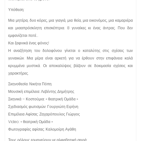
Υπόθεση:
Μια μητέρα, δυο κόρες, μια γιαγιά, μια θεία, μια οικονόμος, μια καμαριέρα
και μιααπρόσκλητη επισκέπτρια. 8 γυναίκες κι ένας άντρας. Που δεν
εμφανίζεται ποτέ…
Και ξαφνικά ένας φόνος!
Η αναζήτηση του δολοφόνου γίνεται ο καταλύτης στις σχέσεις των
γυναικών. Μια μέρα είναι αρκετή για να έρθουν στην επιφάνεια καλά
κρυμμένα μυστικά. Οι αποκαλύψεις βάζουν σε δοκιμασία σχέσεις και
χαρακτήρες.
Σκηνοθεσία: Νικήτα Πόπη
Μουσική επιμέλεια: Λεβέντης Δημήτρης
Σκηνικά – Κοστούμια: « θεατρική Ομάδα »
Σχεδιασμός φωτισμών: Γουργιώτη Ειρήνη
Επιμέλεια Αφίσας: Ζαχαρόπουλος Γιώργος
Video: « θεατρική Ομάδα »
Φωτογραφίες αφίσας: Καλομοίρη Αγάθη
Τους ρόλους ερμηνεύουν με αλφαβητική σειρά: