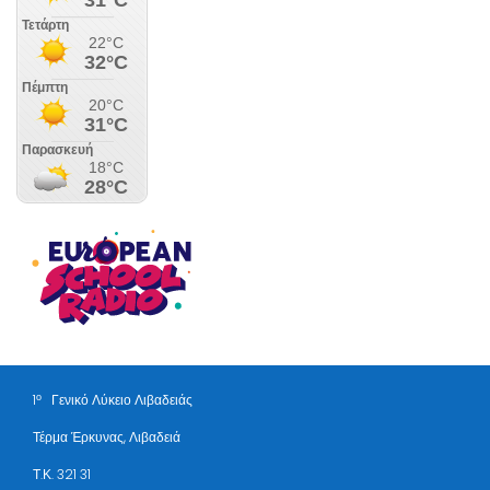
ο
1
Γενικό Λύκειο Λιβαδειάς
Τέρμα Έρκυνας, Λιβαδειά
Τ.Κ. 321 31