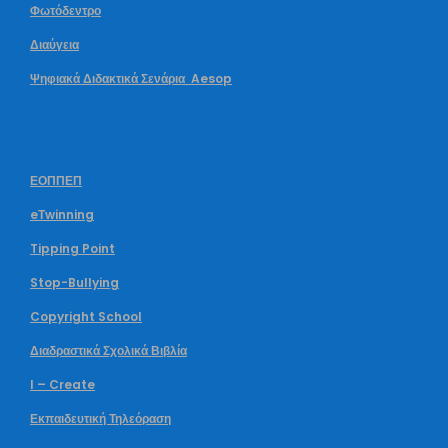
Φωτόδεντρο
Διαύγεια
Ψηφιακά Διδακτικά Σενάρια Aesop
ΕΟΠΠΕΠ
eΤwinning
Tipping Point
Stop-Bullying
Copyright School
Διαδραστικά Σχολικά Βιβλία
I – Create
Εκπαιδευτική Τηλεόραση