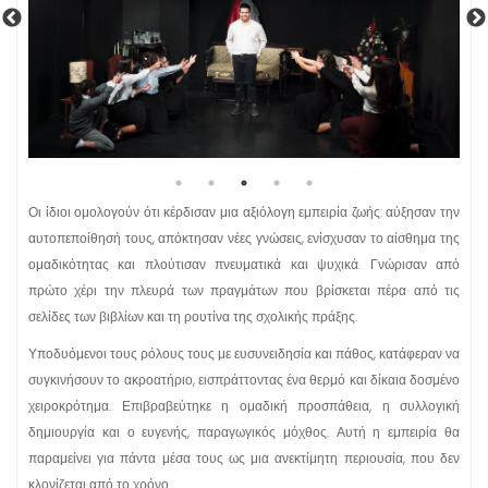
Οι ίδιοι ομολογούν ότι κέρδισαν μια αξιόλογη εμπειρία ζωής: αύξησαν την
αυτοπεποίθησή τους, απόκτησαν νέες γνώσεις, ενίσχυσαν το αίσθημα της
ομαδικότητας και πλούτισαν πνευματικά και ψυχικά. Γνώρισαν από
πρώτο χέρι την πλευρά των πραγμάτων που βρίσκεται πέρα από τις
σελίδες των βιβλίων και τη ρουτίνα της σχολικής πράξης.
Υποδυόμενοι τους ρόλους τους με ευσυνειδησία και πάθος, κατάφεραν να
συγκινήσουν το ακροατήριο, εισπράττοντας ένα θερμό και δίκαια δοσμένο
χειροκρότημα. Επιβραβεύτηκε η ομαδική προσπάθεια, η συλλογική
δημιουργία και ο ευγενής, παραγωγικός μόχθος. Αυτή η εμπειρία θα
παραμείνει για πάντα μέσα τους ως μια ανεκτίμητη περιουσία, που δεν
κλονίζεται από το χρόνο.