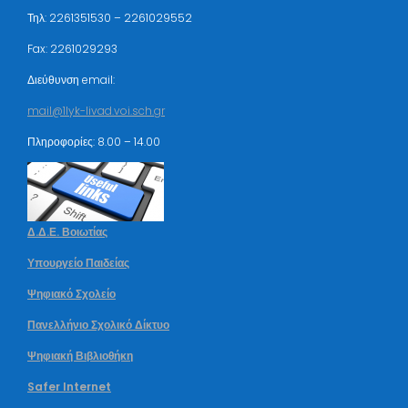
Τηλ: 2261351530 – 2261029552
Fax: 2261029293
Διεύθυνση email:
mail@1lyk-livad.voi.sch.gr
Πληροφορίες: 8.00 – 14.00
Δ.Δ.Ε. Βοιωτίας
Υπουργείο Παιδείας
Ψηφιακό Σχολείο
Πανελλήνιο Σχολικό Δίκτυο
Ψηφιακή Βιβλιοθήκη
Safer Internet