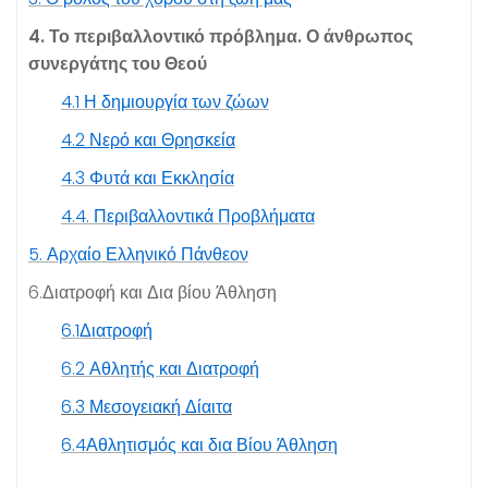
4
. Το περιβαλλοντικό πρόβλημα. Ο άνθρωπος
συνεργάτης του Θεού
4
.
1
Η δημιουργία των ζώων
4
.
2
Νερό και Θρησκεία
4
.
3
Φυτά και Εκκλησία
4
.
4
. Περιβαλλοντικά Προβλήματα
5
. Αρχαίο Ελληνικό Πάνθεον
6
.Διατροφή και Δια βίου Άθληση
6
.
1
Διατροφή
6
.
2
Αθλητής και Διατροφή
6.
3
Μεσογειακή Δίαιτα
6
.
4
Αθλητισμός και δια Βίου Άθληση