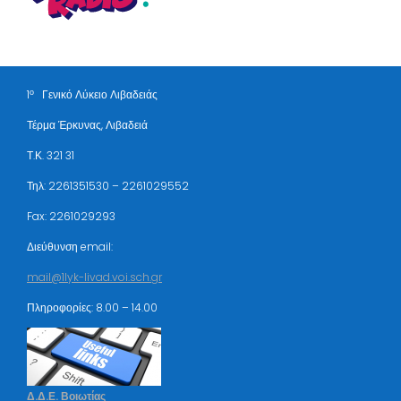
ο
1
Γενικό Λύκειο Λιβαδειάς
Τέρμα Έρκυνας, Λιβαδειά
Τ.Κ. 321 31
Τηλ: 2261351530 – 2261029552
Fax: 2261029293
Διεύθυνση email:
mail@1lyk-livad.voi.sch.gr
Πληροφορίες: 8.00 – 14.00
Δ.Δ.Ε. Βοιωτίας