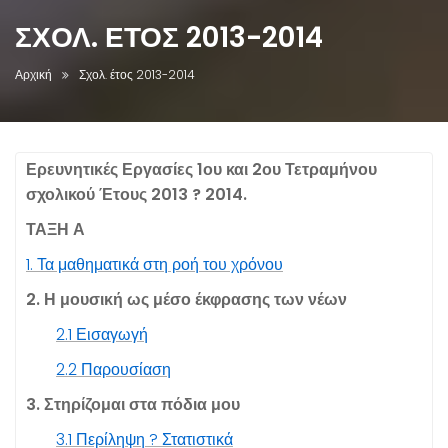
ΣΧΟΛ. ΈΤΟΣ 2013-2014
Αρχική
Σχολ. έτος 2013-2014
Ερευνητικές Εργασίες
1
ου και
2
ου Τετραμήνου
σχολικού Έτους
2013
?
2014
.
ΤΑΞΗ
Α
1
. Τα μαθηματικά στη ροή του χρόνου
2
. Η μουσική ως μέσο έκφρασης των νέων
2
.
1
Εισαγωγή
2
.
2
Παρουσίαση
3
. Στηρίζομαι στα πόδια μου
3
.
1
Περίληψη ? Στατιστικά