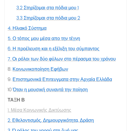
3
.
2
Στηρίζομαι στα πόδια μου
1
3
.
3
Στηρίζομαι στα πόδια μου
2
4
. Ηλιακό Σύστημα
5
. Ο τόπος μου μέσα απο την τέχνη
6
. Η προέλευση και η εξέλιξη του σύμπαντος
7
. Οι ρόλοι των δύο φύλων στο πέρασμα του χρόνου
8
.
Κοινωνικοποίηση Εφήβων
9
.
Επιστημονικά Επιτευγματα στην Αρχαία Ελλάδα
10
Όταν η μουσική συναντά την ποίηση
ΤΑΞΗ
Β
1. Μέσα Κοινωνικής Δικτύωσης
2
. Εθελοντισμός, Δημιουργικότητα, Δράση
3
. Ό ρόλος του χορού στη ζωή μας