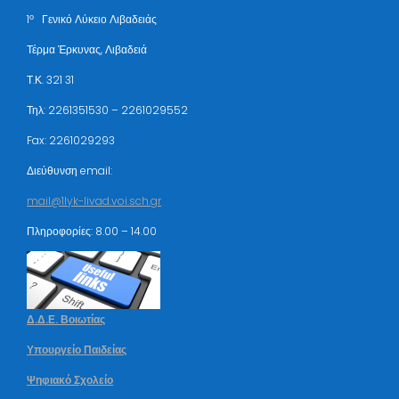
ο
1
Γενικό Λύκειο Λιβαδειάς
Τέρμα Έρκυνας, Λιβαδειά
Τ.Κ. 321 31
Τηλ: 2261351530 – 2261029552
Fax: 2261029293
Διεύθυνση email:
mail@1lyk-livad.voi.sch.gr
Πληροφορίες: 8.00 – 14.00
Δ.Δ.Ε. Βοιωτίας
Υπουργείο Παιδείας
Ψηφιακό Σχολείο